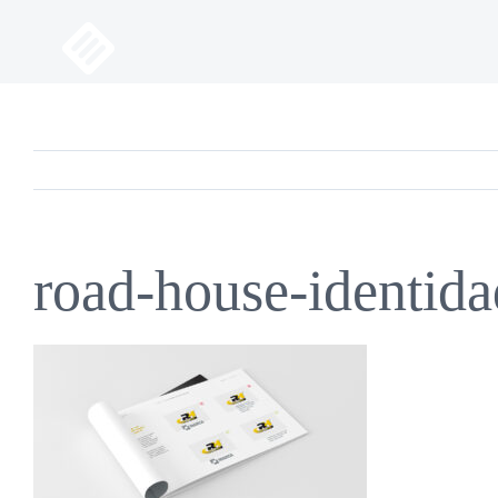
Saltar
al
contenido
road-house-identida