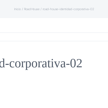
Inicio
Road House
road-house-identidad-corporativa-02
d-corporativa-02