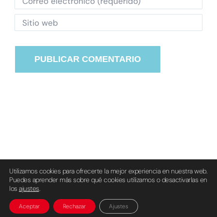
Utilizamos cookies para ofrecerte la mejor experiencia en nuestra web.
Puedes aprender más sobre qué cookies utilizamos o desactivarlas en
© Grupo Erreuve S.L. 1987-2024 |
Aviso Legal
|
Política de
los
ajustes
.
privacidad
|
Política de cookies
Aceptar
Rechazar
Ajustes