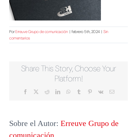
Por
Erreuve Grupo de comunicación
|
febrero 5th, 2024
|
Sin
comentarios
Share This Story, Choose Your
Platform!
Facebook
X
Reddit
LinkedIn
WhatsApp
Tumblr
Pinterest
Vk
Correo
electrónico
Sobre el Autor:
Erreuve Grupo de
comunicación