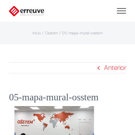
Saltar
al
contenido
Inicio
Osstem
05-mapa-mural-osstem
Anterior
05-mapa-mural-osstem