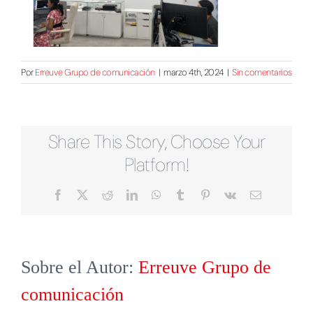
Por
Erreuve Grupo de comunicación
|
marzo 4th, 2024
|
Sin comentarios
Share This Story, Choose Your
Platform!
Facebook
X
Reddit
LinkedIn
WhatsApp
Tumblr
Pinterest
Vk
Correo
electrónico
Sobre el Autor:
Erreuve Grupo de
comunicación