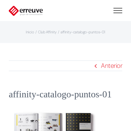
Saltar
al
contenido
Inicio
Club Affinity
affinity-catalogo-puntos-01
Anterior
affinity-catalogo-puntos-01