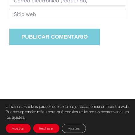
Utilizamos cookies para ofrecerte la mejor experiencia en nuestra web.
Puedes aprender más sobre qué cookies utilizamos o desactivarlas en
© Grupo Erreuve S.L. 1987-2024 |
Aviso Legal
|
Política de
los
ajustes
.
privacidad
|
Política de cookies
Aceptar
Rechazar
Ajustes