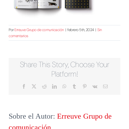
Por
Erreuve Grupo de comunicación
|
febrero 5th, 2024
|
Sin
comentarios
Share This Story, Choose Your
Platform!
Facebook
X
Reddit
LinkedIn
WhatsApp
Tumblr
Pinterest
Vk
Correo
electrónico
Sobre el Autor:
Erreuve Grupo de
comunicación