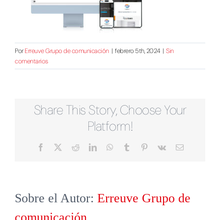
Por
Erreuve Grupo de comunicación
|
febrero 5th, 2024
|
Sin
comentarios
Share This Story, Choose Your
Platform!
Facebook
X
Reddit
LinkedIn
WhatsApp
Tumblr
Pinterest
Vk
Correo
electrónico
Sobre el Autor:
Erreuve Grupo de
comunicación