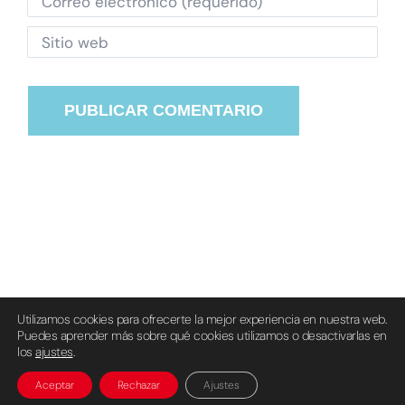
Utilizamos cookies para ofrecerte la mejor experiencia en nuestra web.
Puedes aprender más sobre qué cookies utilizamos o desactivarlas en
© Grupo Erreuve S.L. 1987-2024 |
Aviso Legal
|
Política de
los
ajustes
.
privacidad
|
Política de cookies
Aceptar
Rechazar
Ajustes