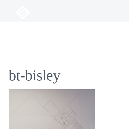
Saltar
al
contenido
bt-bisley