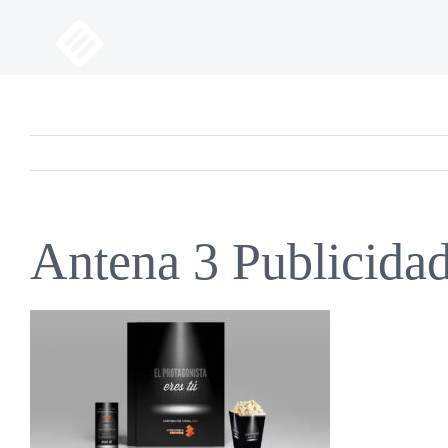
Saltar
al
contenido
Antena 3 Publicida