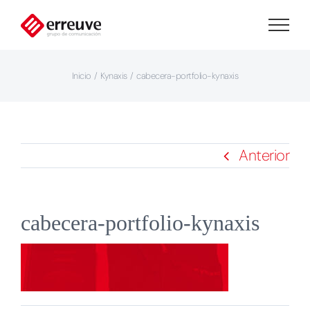
Saltar
al
contenido
Inicio
Kynaxis
cabecera-portfolio-kynaxis
Anterior
cabecera-portfolio-kynaxis