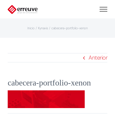
Saltar
al
contenido
Inicio
Kynaxis
cabecera-portfolio-xenon
Anterior
cabecera-portfolio-xenon