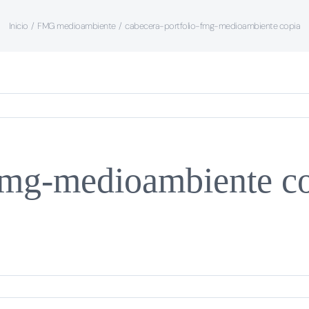
Inicio
FMG medioambiente
cabecera-portfolio-fmg-medioambiente copia
-fmg-medioambiente c