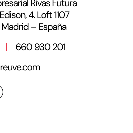
esarial Rivas Futura
dison, 4. Loft 1107
, Madrid – España
51
|
660 930 201
reuve.com