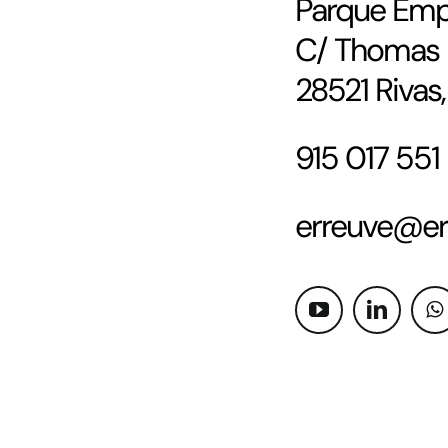
Parque Empr
C/ Thomas E
28521 Rivas
915 017 5
erreuve@er