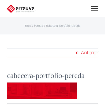
Saltar
al
contenido
Inicio
Pereda
cabecera-portfolio-pereda
Anterior
cabecera-portfolio-pereda