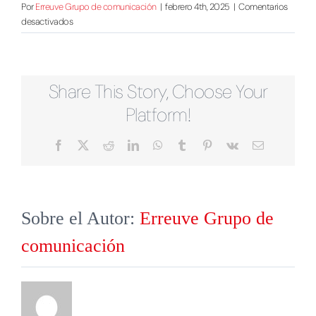
Por
Erreuve Grupo de comunicación
|
febrero 4th, 2025
|
Comentarios
en
desactivados
cabecera-
portfolio-
pereda
Share This Story, Choose Your
Platform!
Facebook
X
Reddit
LinkedIn
WhatsApp
Tumblr
Pinterest
Vk
Correo
electrónico
Sobre el Autor:
Erreuve Grupo de
comunicación