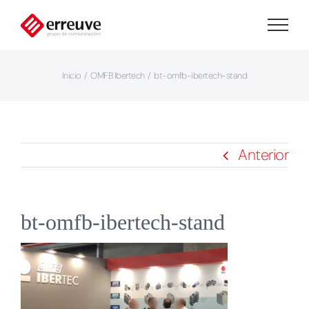
Saltar
al
contenido
Inicio
OMFB Ibertech
bt-omfb-ibertech-stand
Anterior
bt-omfb-ibertech-stand