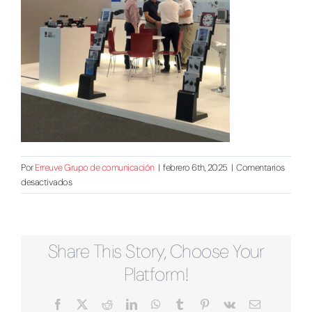
Por
Erreuve Grupo de comunicación
|
febrero 6th, 2025
|
Comentarios
en
desactivados
bt-
omfb-
ibertech-
stand
Share This Story, Choose Your
Platform!
Facebook
X
Reddit
LinkedIn
WhatsApp
Tumblr
Pinterest
Vk
Correo