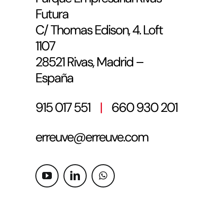
Futura
C/ Thomas Edison, 4. Loft
1107
28521 Rivas, Madrid –
España
915 017 551
|
660 930 201
erreuve@erreuve.com