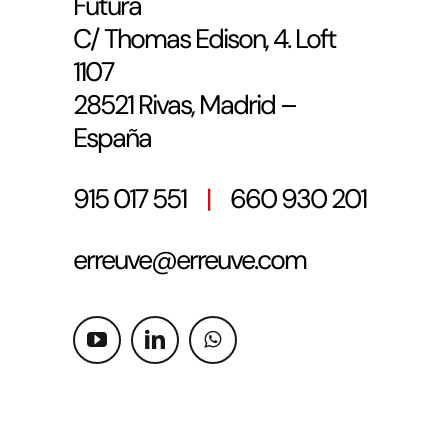
Futura
C/ Thomas Edison, 4. Loft
1107
28521 Rivas, Madrid –
España
915 017 551
|
660 930 201
erreuve@erreuve.com