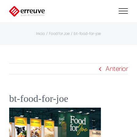
Saltar
al
contenido
Inicio
Food for Joe
bt-food-for-joe
Anterior
bt-food-for-joe