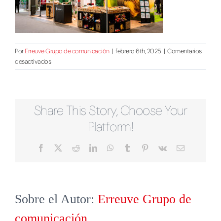
Por
Erreuve Grupo de comunicación
|
febrero 6th, 2025
|
Comentarios
en
desactivados
01-
compopac-
stand
Share This Story, Choose Your
Platform!
Facebook
X
Reddit
LinkedIn
WhatsApp
Tumblr
Pinterest
Vk
Correo
electrónico
Sobre el Autor:
Erreuve Grupo de
comunicación