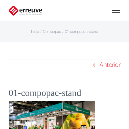
Saltar
al
contenido
Inicio
Compopac
01-compopac-stand
Anterior
01-compopac-stand